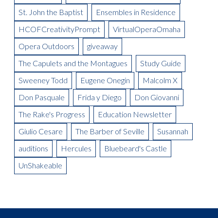
Opera Omaha Is Moving and Shaking on the Morning Blend
Being in Demand: Cammy Watkins
La Boheme Artist Blog: David Ward
St. John the Baptist
Ensembles in Residence
Meet the Artist: The Mikado, Kevin Short
La Boheme Artist Blog: Maureen Mckay as Musetta
Meet the Artist(s): Set Designer, Peter Dean Beck and Lighting
HCOFCreativityPrompt
VirtualOperaOmaha
La Boheme Artist Blog: Talise Trevigne as Mimi
Designer, Donald Thomas
Opera Outdoors
giveaway
Meet the Artist: Conductor, Steward Robinson
The Capulets and the Montagues
Study Guide
Sweeney Todd
Eugene Onegin
Malcolm X
Don Pasquale
Frida y Diego
Don Giovanni
The Rake's Progress
Education Newsletter
Giulio Cesare
The Barber of Seville
Susannah
auditions
Hercules
Bluebeard's Castle
UnShakeable